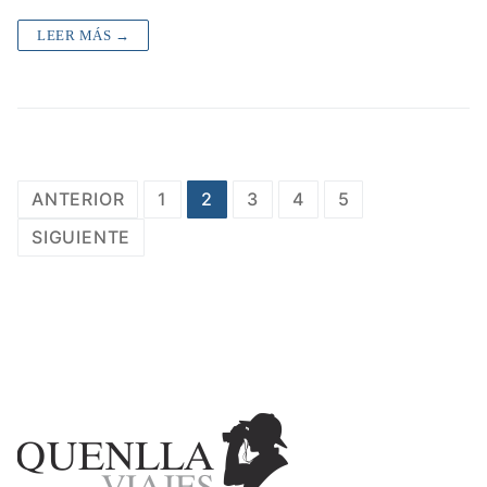
LEER MÁS →
Navegación
ANTERIOR
1
2
3
4
5
de
SIGUIENTE
entradas