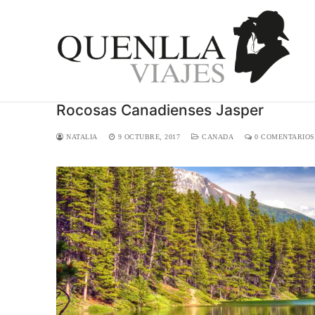
Ir
al
contenido
Rocosas Canadienses Jasper
NATALIA
9 OCTUBRE, 2017
CANADA
0 COMENTARIOS