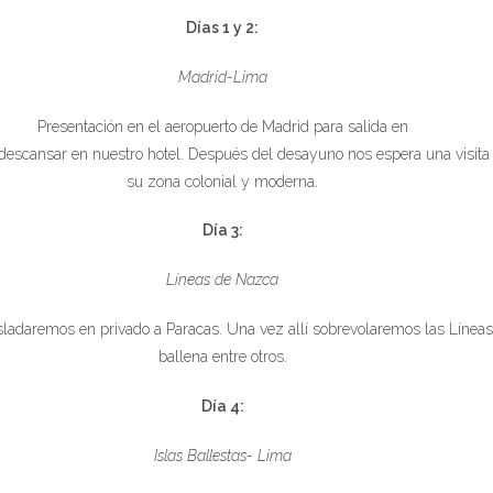
Días 1 y 2:
Madrid-Lima
Presentación en el aeropuerto de Madrid para salida en
scansar en nuestro hotel. Después del desayuno nos espera una visita e
su zona colonial y moderna.
Día 3:
Líneas de Nazca
asladaremos en privado a Paracas. Una vez allí sobrevolaremos las Líneas
ballena entre otros.
Día 4:
Islas Ballestas- Lima