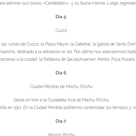
para admirar sus dunas «Candelabro», y su fauna marina. Luego regresare
Día 5:
Cuzco
las ruinas de Cuzco, la Plaza Mayor, la Catedral, la Iglesia de Santo Do
ricancha, dedicado a la adoración al sol. Por último nos acercaremos hast
cercanas a la ciudad: la fortaleza de Sacsayhuaman, Kenko, Puca Pucara
Día 6:
Ciudad Perdida de Machu Picchu
Salida en tren a la Ciudadela Inca de Machu Picchu,
rta en 1911. En la Ciudad Perdida podremos contemplar los templos y viv
Día 7:
Wayna Picchu