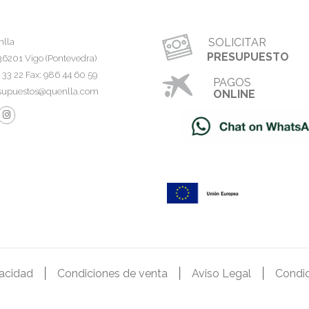
SOLICITAR
nlla
PRESUPUESTO
36201 Vigo (Pontevedra)
4 33 22 Fax: 986 44 60 59
PAGOS
supuestos@quenlla.com
ONLINE
|
|
|
vacidad
Condiciones de venta
Aviso Legal
Condic