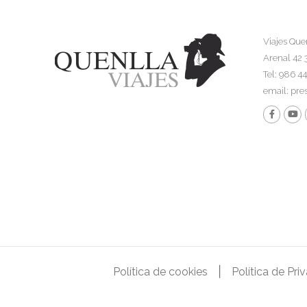
Viajes Que
Arenal 42 
Tel: 986 4
email:
pre
|
Política de cookies
Política de Pri