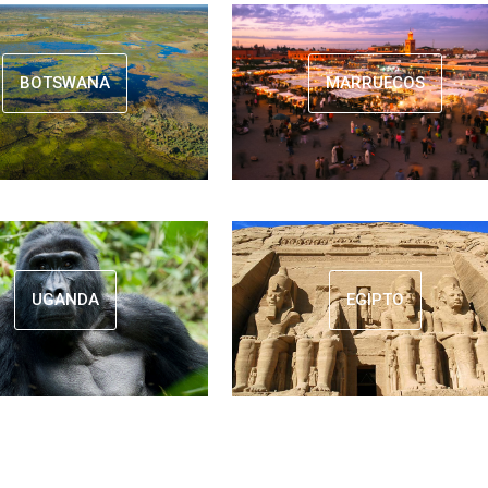
BOTSWANA
MARRUECOS
UGANDA
EGIPTO