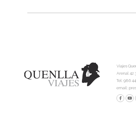
Viajes Que
Arenal 42 
Tel: 986 4
email:
pre