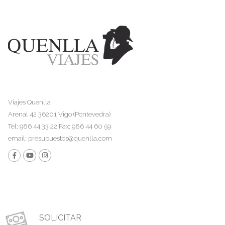
Viajes Quenlla
Arenal 42 36201 Vigo (Pontevedra)
Tel: 986 44 33 22 Fax: 986 44 60 59
email:
presupuestos@quenlla.com
SOLICITAR