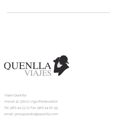
Viajes Quenlla
Arenal 42 36201 Vigo (Pontevedra)
Tel: 986 44 33 22 Fax: 986 44 60 59
email:
presupuestos@quenlla.com