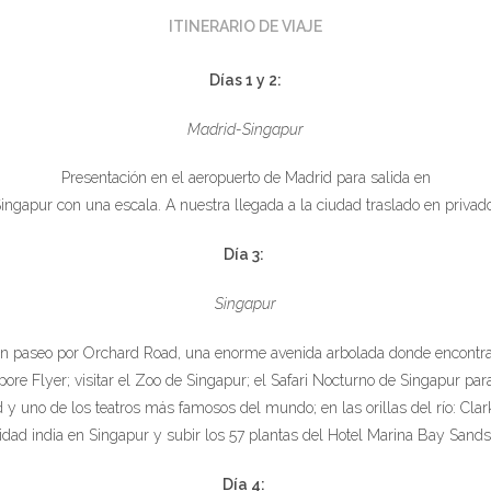
ITINERARIO DE VIAJE
Días 1 y 2:
Madrid-Singapur
Presentación en el aeropuerto de Madrid para salida en
ingapur con una escala. A nuestra llegada a la ciudad traslado en privado
Día 3:
Singapur
n paseo por Orchard Road, una enorme avenida arbolada donde encontraré
pore Flyer; visitar el Zoo de Singapur; el Safari Nocturno de Singapur par
 y uno de los teatros más famosos del mundo; en las orillas del río: Cla
idad india en Singapur y subir los 57 plantas del Hotel Marina Bay Sand
Día 4: