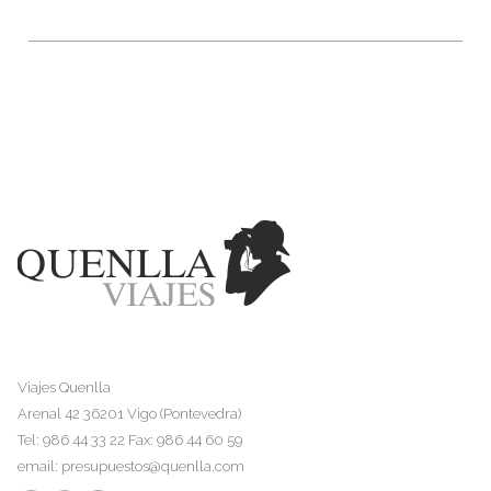
Viajes Quenlla
Arenal 42 36201 Vigo (Pontevedra)
Tel: 986 44 33 22 Fax: 986 44 60 59
email:
presupuestos@quenlla.com