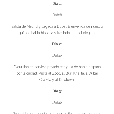
Día 1:
Dubái
Salida de Madrid y llegada a Dubái. Bienvenida de nuestro
guía de habla hispana y traslado al hotel elegido.
Día 2:
Dubái
Excursión en servicio privado con guía de habla hispana
por la ciudad. Visita al Zoco, al Burj Khalifa, a Dubai
Creekla y al Dowtown.
Día 3:
Dubái
Recorrido por el desierto en 4×4, visita a un campamento