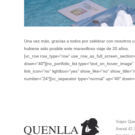
Una vez más, gracias a todos por celebrar con nosotros u
hubiese sido posible este maravilloso viaje de 20 años.
[vc_row row_type=”row” use_row_as_full_screen_section=”n
down=”40″][no_portfolio_list type=”text_on_hover_image
link_icon=”no” lightbox=”yes” show_like=”no” show_title=
number=”24″][vc_separator type=”normal” up=”40″ down=”
Viajes Que
Arenal 42 