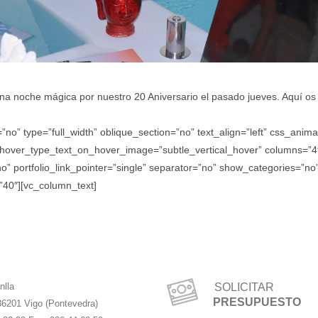
na noche mágica por nuestro 20 Aniversario el pasado jueves. Aquí os 
o” type=”full_width” oblique_section=”no” text_align=”left” css_anim
” hover_type_text_on_hover_image=”subtle_vertical_hover” columns=”
”no” portfolio_link_pointer=”single” separator=”no” show_categories=”
40″][vc_column_text]
nlla
SOLICITAR
PRESUPUESTO
36201 Vigo (Pontevedra)