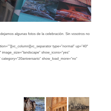
dejamos algunas fotos de la celebración. Sin vosotros no
ation=””][vc_column][vc_separator type=”normal” up=”40″
4″ image_size=”landscape” show_icons=”yes”
no” category=”20aniversario” show_load_more=”no”