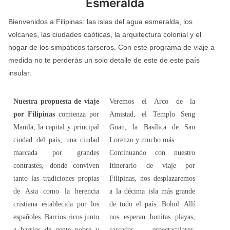
Esmeralda
Bienvenidos a Filipinas: las islas del agua esmeralda, los
volcanes, las ciudades caóticas, la arquitectura colonial y el
hogar de los simpáticos tarseros. Con este programa de viaje a
medida no te perderás un solo detalle de este de este país
insular.
Nuestra propuesta de viaje
Veremos el Arco de la
por Filipinas
comienza por
Amistad, el Templo Seng
Manila, la capital y principal
Guan, la Basílica de San
ciudad del país; una ciudad
Lorenzo y mucho más.
marcada por grandes
Continuando con nuestro
contrastes, donde conviven
Itinerario de viaje por
tanto las tradiciones propias
Filipinas, nos desplazaremos
de Asia como la herencia
a la décima isla más grande
cristiana establecida por los
de todo el país: Bohol. Allí
españoles. Barrios ricos junto
nos esperan bonitas playas,
a barrios de gente pobre y
cascadas espectaculares,