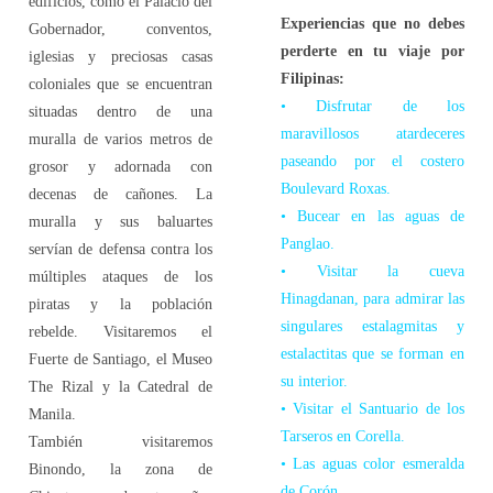
edificios, como el Palacio del
Experiencias que no debes
Gobernador, conventos,
perderte en tu viaje por
iglesias y preciosas casas
Filipinas:
coloniales que se encuentran
• Disfrutar de los
situadas dentro de una
maravillosos atardeceres
muralla de varios metros de
paseando por el costero
grosor y adornada con
Boulevard Roxas.
decenas de cañones. La
• Bucear en las aguas de
muralla y sus baluartes
Panglao.
servían de defensa contra los
• Visitar la cueva
múltiples ataques de los
Hinagdanan, para admirar las
piratas y la población
singulares estalagmitas y
rebelde. Visitaremos el
estalactitas que se forman en
Fuerte de Santiago, el Museo
su interior.
The Rizal y la Catedral de
• Visitar el Santuario de los
Manila.
Tarseros en Corella.
También visitaremos
• Las aguas color esmeralda
Binondo, la zona de
de Corón.