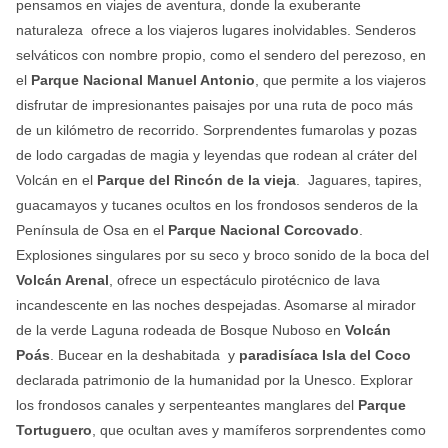
pensamos en viajes de aventura, donde la exuberante
naturaleza ofrece a los viajeros lugares inolvidables.
Senderos
selváticos con nombre propio, como el sendero del perezoso, en
el
Parque Nacional Manuel Antonio
, que permite a los viajeros
disfrutar de impresionantes paisajes por una ruta de poco más
de un kilómetro de recorrido. Sorprendentes fumarolas y pozas
de lodo cargadas de magia y leyendas que rodean al cráter del
Volcán en el
Parque del Rincón de la vieja
. Jaguares, tapires,
guacamayos y tucanes ocultos en los frondosos senderos de la
Península de Osa en el
Parque Nacional Corcovado
.
Explosiones singulares por su seco y broco sonido de la boca del
Volcán Arenal
, ofrece un espectáculo pirotécnico de lava
incandescente en las noches despejadas. Asomarse al mirador
de la verde Laguna rodeada de Bosque Nuboso en
Volcán
Poás
. Bucear en la deshabitada y
paradisíaca Isla del Coco
declarada patrimonio de la humanidad por la Unesco. Explorar
los frondosos canales y serpenteantes manglares del
Parque
Tortuguero
, que ocultan aves y mamíferos sorprendentes como