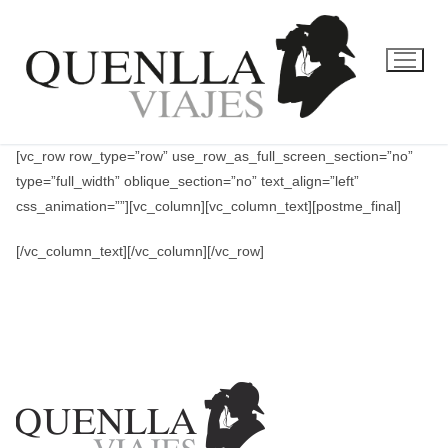
Ir
al
contenido
[vc_row row_type=”row” use_row_as_full_screen_section=”no”
type=”full_width” oblique_section=”no” text_align=”left”
css_animation=””][vc_column][vc_column_text][postme_final]
[/vc_column_text][/vc_column][/vc_row]