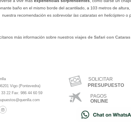
verse a vivir más
experiencias sorprendentes
, como darse un chap
ionante baño en el mismo borde del acantilado, a 103 metros de altura, 
de nuestra recomendación es
sobrevolar las cataratas en helicóptero
o p
icítanos más información sobre nuestros
viajes de Safari con Cataras
nlla
SOLICITAR
PRESUPUESTO
36201 Vigo (Pontevedra)
4 33 22 Fax: 986 44 60 59
PAGOS
upuestos@quenlla.com
ONLINE