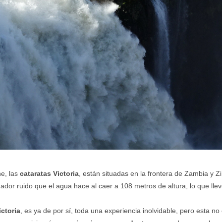
ne, las
cataratas Victoria
, están situadas en la frontera de Zambia y 
dor ruido que el agua hace al caer a 108 metros de altura, lo que llevó
ictoria
, es ya de por sí, toda una experiencia inolvidable, pero esta no