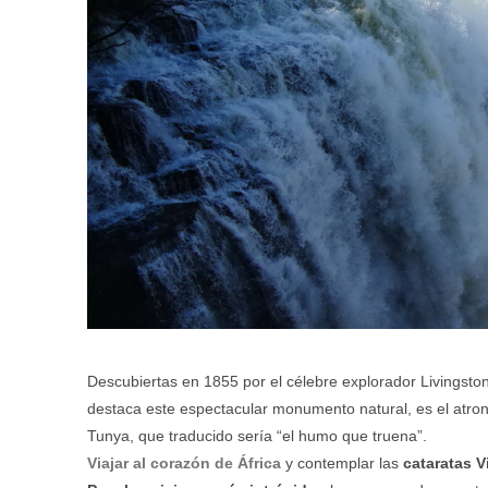
Descubiertas en 1855 por el célebre explorador Livingsto
destaca este espectacular monumento natural, es el atrona
Tunya, que traducido sería “el humo que truena”.
Viajar al corazón de África
y contemplar las
cataratas V