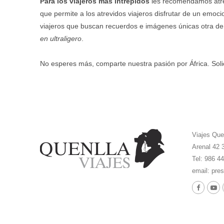
Para los viajeros más intrépidos
les recomendamos atre
que permite a los atrevidos viajeros disfrutar de un emoc
viajeros que buscan recuerdos e imágenes únicas otra 
en ultraligero
.
No esperes más, comparte nuestra pasión por África. Sol
Viajes Que
Arenal 42 
Tel: 986 4
email:
pres