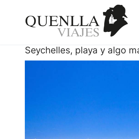
Ir
al
contenido
Seychelles, playa y algo m