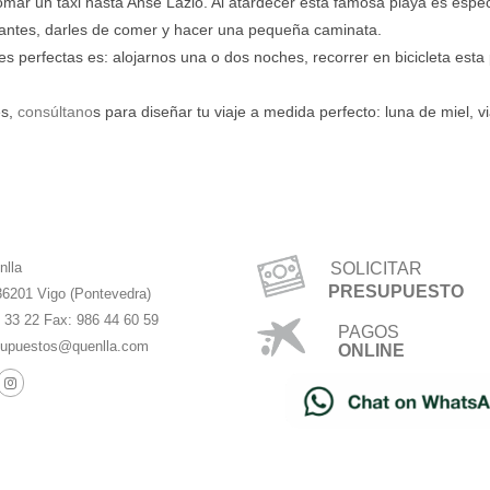
omar un taxi hasta Anse Lazio. Al atardecer esta famosa playa es espec
igantes, darles de comer y hacer una pequeña caminata.
s perfectas es: alojarnos una o dos noches, recorrer en bicicleta est
es,
consúltano
s para diseñar tu viaje a medida perfecto: luna de miel, 
nlla
SOLICITAR
PRESUPUESTO
36201 Vigo (Pontevedra)
4 33 22 Fax: 986 44 60 59
PAGOS
upuestos@quenlla.com
ONLINE