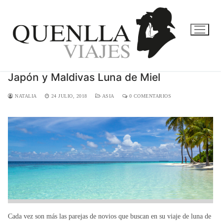
Ir
al
contenido
Japón y Maldivas Luna de Miel
NATALIA
24 JULIO, 2018
ASIA
0 COMENTARIOS
Cada vez son más las parejas de novios que buscan en su viaje de luna de