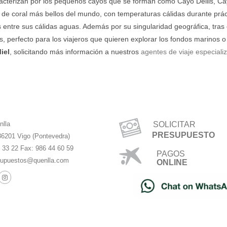
racterizan por los pequeños cayos que se forman como Cayo Dellis, Ca
s de coral más bellos del mundo, con temperaturas cálidas durante pr
s entre sus cálidas aguas. Además por su singularidad geográfica, tra
os, perfecto para los viajeros que quieren explorar los fondos marinos o
iel
, solicitando más información a nuestros
agentes de viaje especiali
nlla
SOLICITAR
PRESUPUESTO
36201 Vigo (Pontevedra)
4 33 22 Fax: 986 44 60 59
PAGOS
upuestos@quenlla.com
ONLINE