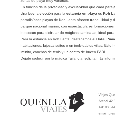
zonas de playa muy variadas.
En función de la privacidad y exclusividad que cada pare
Una buena elección para la
estancia en playa
es
Koh L
paradisíacas playas de Koh Lanta ofrecen tranquilidad y 
parque nacional marino, con espectaculares formaciones d
boscosas para disfrutar de mágicas caminatas, ideal para
Para la estancia en Koh Lanta, destacamos el
Hotel Pima
habitaciones, lujosas suites o en inolvidables villas. Est
infinito, canchas de tenis y un centro de buceo PADI.
Déjate seducir por la mágica Tailandia, solicita más info
Viajes Que
Arenal 42 
Tel: 986 4
email:
pres