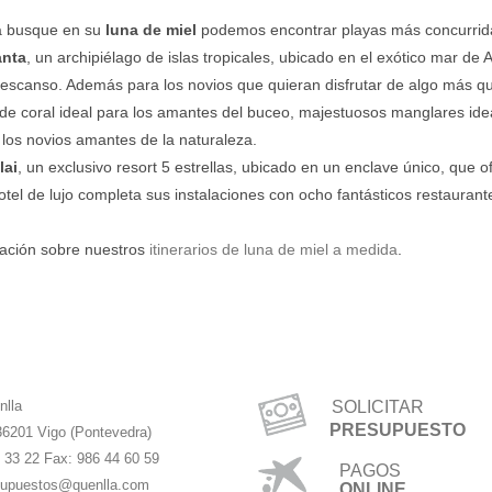
ja busque en su
luna de miel
podemos encontrar playas más concurrida
anta
, un archipiélago de islas tropicales, ubicado en el exótico mar de
descanso. Además para los novios que quieran disfrutar de algo más q
e coral ideal para los amantes del buceo, majestuosos manglares idea
 los novios amantes de la naturaleza.
lai
, un exclusivo resort 5 estrellas, ubicado en un enclave único, que
e hotel de lujo completa sus instalaciones con ocho fantásticos restaura
rmación sobre nuestros
itinerarios de luna de miel a medida
.
nlla
SOLICITAR
PRESUPUESTO
36201 Vigo (Pontevedra)
4 33 22 Fax: 986 44 60 59
PAGOS
upuestos@quenlla.com
ONLINE