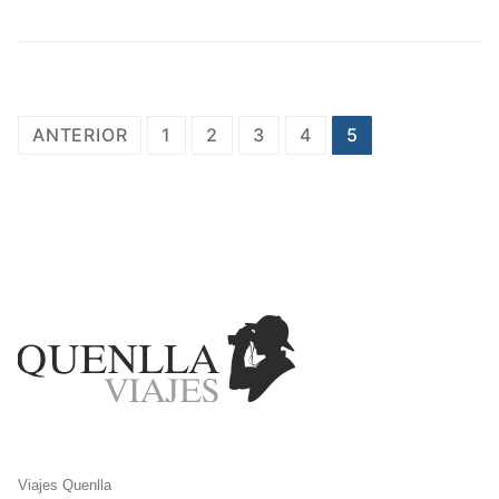
Navegación
ANTERIOR
1
2
3
4
5
de
entradas
Viajes Quenlla