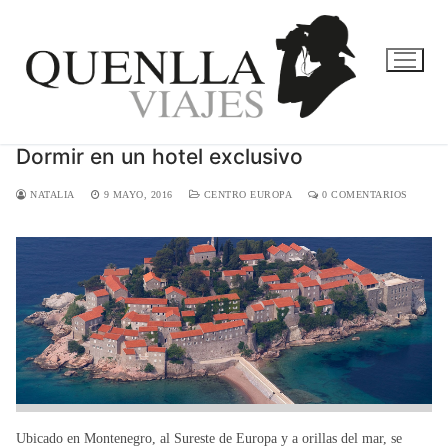
Ir
al
contenido
Dormir en un hotel exclusivo
NATALIA
9 MAYO, 2016
CENTRO EUROPA
0 COMENTARIOS
Ubicado en Montenegro, al Sureste de Europa y a orillas del mar, se