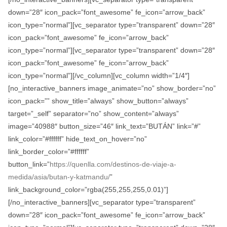
down=”28″ icon_pack=”font_awesome” fe_icon=”arrow_back”
icon_type=”normal”][vc_separator type=”transparent” down=”28″
icon_pack=”font_awesome” fe_icon=”arrow_back”
icon_type=”normal”][vc_separator type=”transparent” down=”28″
icon_pack=”font_awesome” fe_icon=”arrow_back”
icon_type=”normal”][/vc_column][vc_column width=”1/4″]
[no_interactive_banners image_animate=”no” show_border=”no”
icon_pack=”” show_title=”always” show_button=”always”
target=”_self” separator=”no” show_content=”always”
image=”40988″ button_size=”46″ link_text=”BUTÁN” link=”#”
link_color=”#ffffff” hide_text_on_hover=”no”
link_border_color=”#ffffff”
button_link=”
https://quenlla.com/destinos-de-viaje-a-
medida/asia/butan-y-katmandu/
”
link_background_color=”rgba(255,255,255,0.01)”]
[/no_interactive_banners][vc_separator type=”transparent”
down=”28″ icon_pack=”font_awesome” fe_icon=”arrow_back”