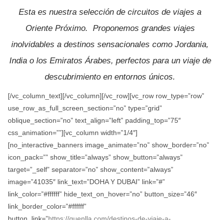
Esta es nuestra selección de circuitos de viajes a
Oriente Próximo. Proponemos grandes viajes
inolvidables a destinos sensacionales como Jordania,
India o los Emiratos Árabes, perfectos para un viaje de
descubrimiento en entornos únicos.
[/vc_column_text][/vc_column][/vc_row][vc_row row_type=”row”
use_row_as_full_screen_section=”no” type=”grid”
oblique_section=”no” text_align=”left” padding_top=”75″
css_animation=””][vc_column width=”1/4″]
[no_interactive_banners image_animate=”no” show_border=”no”
icon_pack=”” show_title=”always” show_button=”always”
target=”_self” separator=”no” show_content=”always”
image=”41035″ link_text=”DOHA Y DUBAI” link=”#”
link_color=”#ffffff” hide_text_on_hover=”no” button_size=”46″
link_border_color=”#ffffff”
button_link=”
https://quenlla.com/destinos-de-viaje-a-