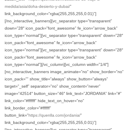
medida/asia/doha-desierto-y-dubai/
”
link_background_color=”rgba(255,255,255,0.01)”]
[/no_interactive_banners][vc_separator type=”transparent”
down=”28″ icon_pack=”font_awesome” fe_icon=”arrow_back”
icon_type=”normal”][vc_separator type=”transparent” down=”28″
icon_pack=”font_awesome” fe_icon=”arrow_back”
icon_type=”normal”][vc_separator type=”transparent” down=”28″
icon_pack=”font_awesome” fe_icon=”arrow_back”
icon_type=”normal”][/vc_column][vc_column width=”1/4″]
[no_interactive_banners image_animate=”no” show_border=”no”
icon_pack=”” show_title=”always” show_button=”always”
target=”_self” separator=”no” show_content=”never”
image=”42514″ button_size=”46″ link_text=”JORDANIA” link=”#”
link_color=”#ffffff” hide_text_on_hover=”no”
link_border_color=”#ffffff”
button_link=”
https://quenlla.com/jordania/
”
link_background_color=”rgba(255,255,255,0.01)”]
[/no_interactive_banners][vc_separator type=”transparent”