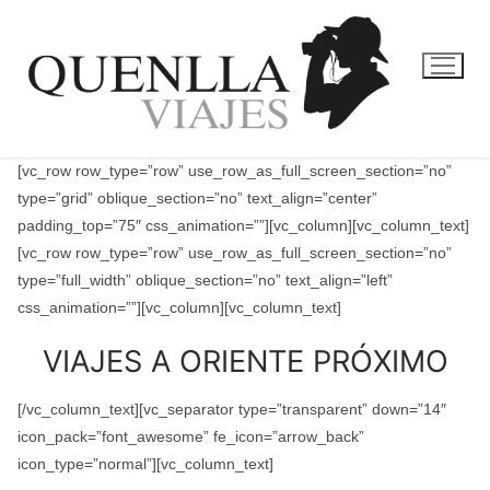
Ir
al
contenido
[vc_row row_type=”row” use_row_as_full_screen_section=”no”
type=”grid” oblique_section=”no” text_align=”center”
padding_top=”75″ css_animation=””][vc_column][vc_column_text]
[vc_row row_type=”row” use_row_as_full_screen_section=”no”
type=”full_width” oblique_section=”no” text_align=”left”
css_animation=””][vc_column][vc_column_text]
VIAJES A ORIENTE PRÓXIMO
[/vc_column_text][vc_separator type=”transparent” down=”14″
icon_pack=”font_awesome” fe_icon=”arrow_back”
icon_type=”normal”][vc_column_text]