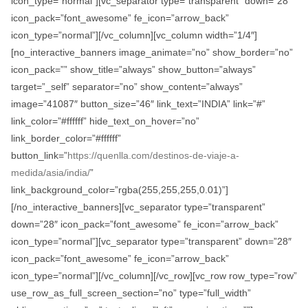
icon_type=”normal”][vc_separator type=”transparent” down=”28″
icon_pack=”font_awesome” fe_icon=”arrow_back”
icon_type=”normal”][/vc_column][vc_column width=”1/4″]
[no_interactive_banners image_animate=”no” show_border=”no”
icon_pack=”” show_title=”always” show_button=”always”
target=”_self” separator=”no” show_content=”always”
image=”41087″ button_size=”46″ link_text=”INDIA” link=”#”
link_color=”#ffffff” hide_text_on_hover=”no”
link_border_color=”#ffffff”
button_link=”
https://quenlla.com/destinos-de-viaje-a-
medida/asia/india/
”
link_background_color=”rgba(255,255,255,0.01)”]
[/no_interactive_banners][vc_separator type=”transparent”
down=”28″ icon_pack=”font_awesome” fe_icon=”arrow_back”
icon_type=”normal”][vc_separator type=”transparent” down=”28″
icon_pack=”font_awesome” fe_icon=”arrow_back”
icon_type=”normal”][/vc_column][/vc_row][vc_row row_type=”row”
use_row_as_full_screen_section=”no” type=”full_width”