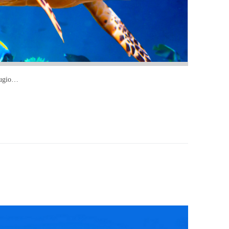
efugio…