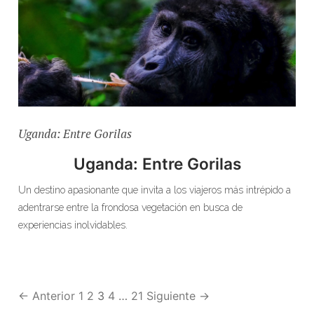
Uganda: Entre Gorilas
Uganda: Entre Gorilas
Un destino apasionante que invita a los viajeros más intrépido a
adentrarse entre la frondosa vegetación en busca de
experiencias inolvidables.
← Anterior
1
2
3
4
…
21
Siguiente →