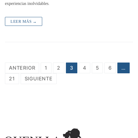
experiencias inolvidables.
LEER MÁS →
Navegación
ANTERIOR
1
2
3
4
5
6
…
de
21
SIGUIENTE
entradas